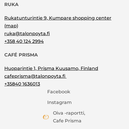
RUKA
Rukatunturintie 9, Kumpare shopping center
(map)
ruka@talonpoyta.fi
+358 40 124 2994
CAFÉ PRISMA
Huoparintie 1, Prisma Kuusamo, Finland
cafeprisma@talonpoyta.fi
+35840 1636013
Facebook
Instagram
Oiva -raportti,
Cafe Prisma