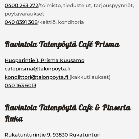
0400 263 272
/toimisto, tiedustelut, tarjouspyynnöt,
pöytävaraukset
040 8391 308
/keittiö, konditoria
Ravintola Talonpöytä Café Prisma
Huoparintie 1, Prisma Kuusamo
cafeprisma@talonpoyta.fi
kondiittori@talonpoyta.fi
(kakkutilaukset)
040 163 6013
Ravintola Talonpöytä Cafe & Pinseria
Ruka
Rukatunturintie 9, 93830 Rukatunturi