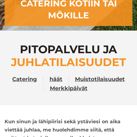
CATERING KOTIIN TAI
MÖKILLE
PITOPALVELU JA
JUHLATILAISUUDET
Catering
häät
Muistotilaisuudet
Merkkipäivät
Kun sinun ja lähipiirisi sekä ystäviesi on aika
viettää juhlaa, me huolehdimme siitä, että