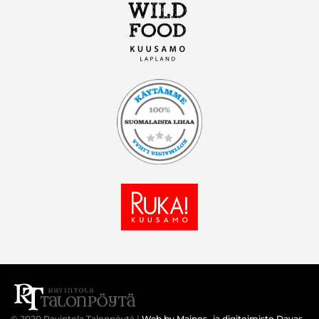
© 2020 Ravintola Talonpöytä |
Web by Mainos- ja digitoimisto Davas