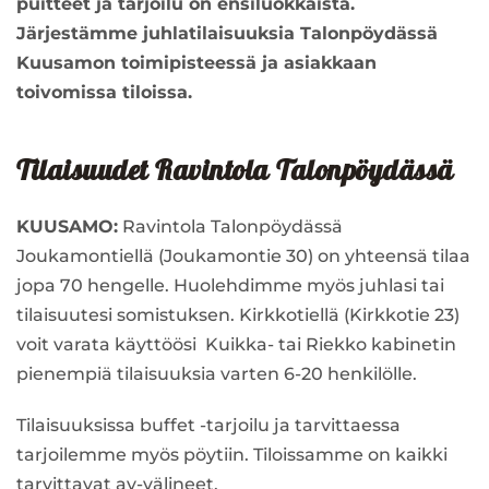
puitteet ja tarjoilu on ensiluokkaista.
Järjestämme juhlatilaisuuksia Talonpöydässä
Kuusamon toimipisteessä ja asiakkaan
toivomissa tiloissa.
Tilaisuudet Ravintola Talonpöydässä
KUUSAMO:
Ravintola Talonpöydässä
Joukamontiellä (Joukamontie 30) on yhteensä tilaa
jopa 70 hengelle. Huolehdimme myös juhlasi tai
tilaisuutesi somistuksen. Kirkkotiellä (Kirkkotie 23)
voit varata käyttöösi Kuikka- tai Riekko kabinetin
pienempiä tilaisuuksia varten 6-20 henkilölle.
Tilaisuuksissa buffet -tarjoilu ja tarvittaessa
tarjoilemme myös pöytiin. Tiloissamme on kaikki
tarvittavat av-välineet.