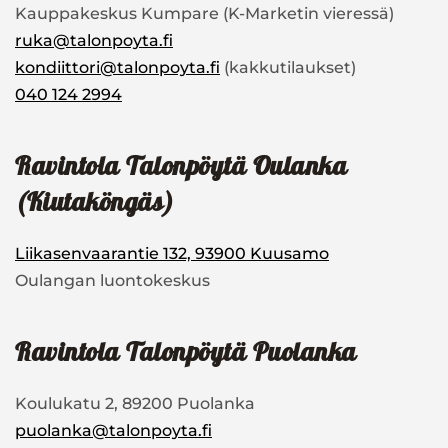
Kauppakeskus Kumpare (K-Marketin vieressä)
ruka@talonpoyta.fi
kondiittori@talonpoyta.fi
(kakkutilaukset)
040 124 2994
Ravintola Talonpöytä Oulanka
(Kiutaköngäs)
Liikasenvaarantie 132, 93900 Kuusamo
Oulangan luontokeskus
Ravintola Talon
pöytä Puolanka
Koulukatu 2, 89200 Puolanka
puolanka@talonpoyta.fi